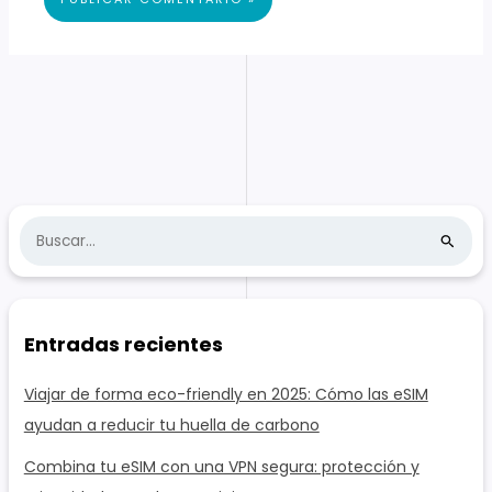
B
u
s
c
Entradas recientes
a
r
Viajar de forma eco-friendly en 2025: Cómo las eSIM
:
ayudan a reducir tu huella de carbono
Combina tu eSIM con una VPN segura: protección y