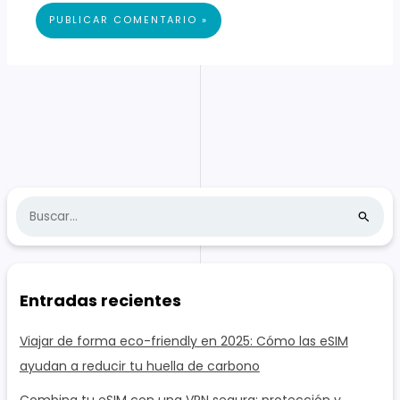
B
u
s
c
Entradas recientes
a
r
Viajar de forma eco-friendly en 2025: Cómo las eSIM
:
ayudan a reducir tu huella de carbono
Combina tu eSIM con una VPN segura: protección y