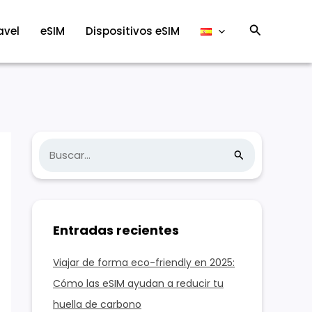
Buscar
avel
eSIM
Dispositivos eSIM
B
u
s
c
Entradas recientes
a
r
Viajar de forma eco-friendly en 2025:
:
Cómo las eSIM ayudan a reducir tu
huella de carbono