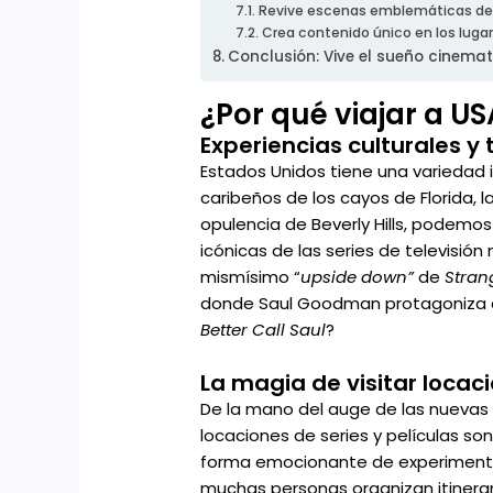
Revive escenas emblemáticas de t
Crea contenido único en los lug
Conclusión: Vive el sueño cinema
¿Por qué viajar a U
Experiencias culturales y 
Estados Unidos tiene una variedad in
caribeños de los cayos de Florida, 
opulencia de Beverly Hills, podemos
icónicas de las series de televisió
mismísimo “
upside down”
de
Stran
donde Saul Goodman protagoniza a
Better Call Saul
?
La magia de visitar locaci
De la mano del auge de las nuevas
locaciones de series y películas son
forma emocionante de experimentar l
muchas personas organizan itinerari